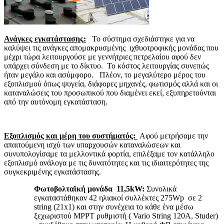
Ανάγκες εγκατάστασης
:
Το σύστημα σχεδιάστηκε για να
καλύψει τις ανάγκες απομακρυσμένης ιχθυοτροφικής μονάδας που
μέχρι τώρα λειτουργούσε με γεννήτριες πετρελαίου αφού δεν
υπάρχει σύνδεση με το δίκτυο. Το κόστος λειτουργίας συνεπώς
ήταν μεγάλο και ασύμφορο. Πλέον, το μεγαλύτερο μέρος του
εξοπλισμού όπως ψυγεία, διάφορες μηχανές, φωτισμός αλλά και οι
καταναλώσεις του προσωπικού που διαμένει εκεί, εξυπηρετούνται
από την αυτόνομη εγκατάσταση.
Εξοπλισμός και μέρη του συστήματός:
Αφού μετρήσαμε την
απαιτούμενη ισχύ των υπαρχουσών καταναλώσεων και
συνυπολογίσαμε τα μελλοντικά φορτία, επιλέξαμε τον κατάλληλο
εξοπλισμό ανάλογα με τις δυνατότητες και τις ιδιαιτερότητες της
συγκεκριμένης εγκατάστασης.
Φωτοβολταϊκή μονάδα 11,5kW
:
Συνολικά
εγκαταστάθηκαν 42 ηλιακοί συλλέκτες 275Wp σε 2
string (21x1) και στην συνέχεια το κάθε ένα μέσω
ξεχωριστού MPPT ρυθμιστή ( Vario String 120Α, Studer)