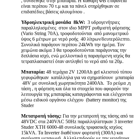
, συνδέθηκε στην μπαταρία. Η καθαρή ΦΒ επιφάνεια
είναι περίπου 70 τ.μ και τα πάνελ στηρίχθηκαν σε
επιδαπέδιες βάσεις αλουμίνιου .
Υδροηλεκτρική μονάδα
8
kW
:
3 υδρογενήτριες
παραλληλισμένες στον ιδιο MPPT ρυθμιστή φόρτισης
(Vario String 70A), τροφοδοτούνται από μανομετρικό
ύψος 6 μέτρων με νερό ροής 40 λίτρων/δευτερόλεπτο.
Συνολικά παράγουν περίπου 24kWh την ημέρα. Τον
χειμώνα ακόμα 3 θα τροφοδοτούνται παράγοντας την
διπλάσια ισχύ, ενώ μελλοντικά η παραγόμενη ισχύς θα
τετραπλασιαστεί όταν αντληθεί το νερό από τα 20μ.
Μπαταρία
:
48 τεμάχια 2V 1200Ah gel κλειστού τύπου
γεφυρώθηκαν κατάλληλα για να σχηματίσουν
μπαταρία
48V με συνολική χωρητικότητα 2400Αh. Το ρεύμα ,η
τάση , η φόρτιση και όλα τα στοιχεία που αφορούν την
λειτουργία της μπαταρίας καταγράφονται και ελέγχονται
μέσω ειδικού οργάνου ελέγχου (battery monitor) της
Studer
Μετατροπή τάσης:
Για την μετατροπή της τάσης από τα
48VDC στα 240VAC 50Ηz παραλληλίστηκαν 3 inverter
Studer XTH 6000-48 συνολικής τριφασικής ισχύος
15kVA. Τα Inverter διαθέτουν φορτιστή (300Α) και
αυτόματη μεταγωγή. Αλληλεπιδρούν με την γεννήτρια