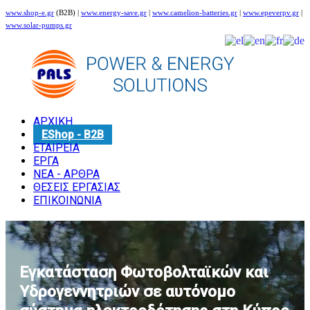
www.shop-e.gr
(B2B) |
www.energy-save.gr
|
www.camelion-batteries.gr
|
www.epeverpv.gr
|
www.solar-pumps.gr
ΑΡΧΙΚΗ
EShop - B2B
ΕΤΑΙΡΕΙΑ
ΕΡΓΑ
ΝΕΑ - ΑΡΘΡΑ
ΘΕΣΕΙΣ ΕΡΓΑΣΙΑΣ
ΕΠΙΚΟΙΝΩΝΙΑ
Εγκατάσταση Φωτοβολταϊκών και
Υδρογεννητριών σε αυτόνομο