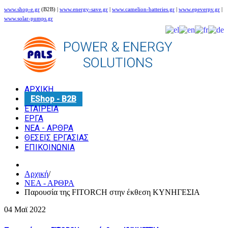
www.shop-e.gr
(B2B) |
www.energy-save.gr
|
www.camelion-batteries.gr
|
www.epeverpv.gr
|
www.solar-pumps.gr
ΑΡΧΙΚΗ
EShop - B2B
ΕΤΑΙΡΕΙΑ
ΕΡΓΑ
ΝΕΑ - ΑΡΘΡΑ
ΘΕΣΕΙΣ ΕΡΓΑΣΙΑΣ
ΕΠΙΚΟΙΝΩΝΙΑ
Αρχική
/
ΝΕΑ - ΑΡΘΡΑ
Παρουσία της FITORCH στην έκθεση ΚΥΝΗΓΕΣΙΑ
04 Μαϊ
2022