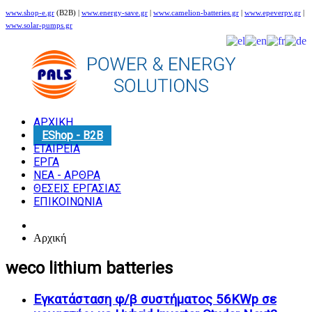
www.shop-e.gr
(B2B) |
www.energy-save.gr
|
www.camelion-batteries.gr
|
www.epeverpv.gr
|
www.solar-pumps.gr
ΑΡΧΙΚΗ
EShop - B2B
ΕΤΑΙΡΕΙΑ
ΕΡΓΑ
ΝΕΑ - ΑΡΘΡΑ
ΘΕΣΕΙΣ ΕΡΓΑΣΙΑΣ
ΕΠΙΚΟΙΝΩΝΙΑ
Αρχική
weco lithium batteries
Εγκατάσταση φ/β συστήματος 56KWp σε