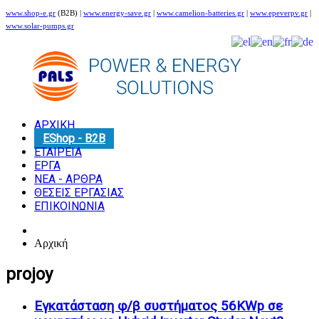
www.shop-e.gr
(B2B) |
www.energy-save.gr
|
www.camelion-batteries.gr
|
www.epeverpv.gr
|
www.solar-pumps.gr
ΑΡΧΙΚΗ
EShop - B2B
ΕΤΑΙΡΕΙΑ
ΕΡΓΑ
ΝΕΑ - ΑΡΘΡΑ
ΘΕΣΕΙΣ ΕΡΓΑΣΙΑΣ
ΕΠΙΚΟΙΝΩΝΙΑ
Αρχική
projoy
Εγκατάσταση φ/β συστήματος 56KWp σε