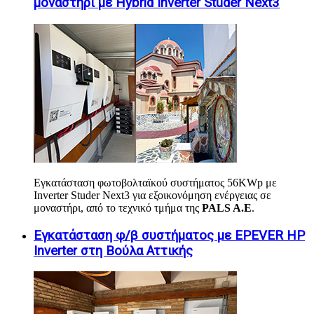
μοναστήρι με Hybrid Inverter Studer Next3
Εγκατάσταση φωτοβολταϊκού συστήματος 56KWp με
Inverter Studer Next3 για εξοικονόμηση ενέργειας σε
μοναστήρι, από το τεχνικό τμήμα της
PALS A.E
.
Εγκατάσταση φ/β συστήματος με EPEVER HP
Inverter στη Βούλα Αττικής