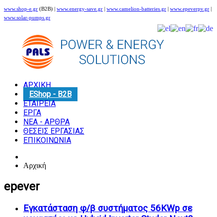
www.shop-e.gr
(B2B) |
www.energy-save.gr
|
www.camelion-batteries.gr
|
www.epeverpv.gr
|
www.solar-pumps.gr
ΑΡΧΙΚΗ
EShop - B2B
ΕΤΑΙΡΕΙΑ
ΕΡΓΑ
ΝΕΑ - ΑΡΘΡΑ
ΘΕΣΕΙΣ ΕΡΓΑΣΙΑΣ
ΕΠΙΚΟΙΝΩΝΙΑ
Αρχική
epever
Εγκατάσταση φ/β συστήματος 56KWp σε