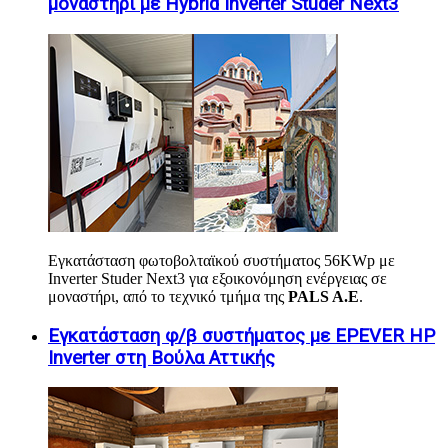
μοναστήρι με Hybrid Inverter Studer Next3
Εγκατάσταση φωτοβολταϊκού συστήματος 56KWp με
Inverter Studer Next3 για εξοικονόμηση ενέργειας σε
μοναστήρι, από το τεχνικό τμήμα της
PALS A.E
.
Εγκατάσταση φ/β συστήματος με EPEVER HP
Inverter στη Βούλα Αττικής