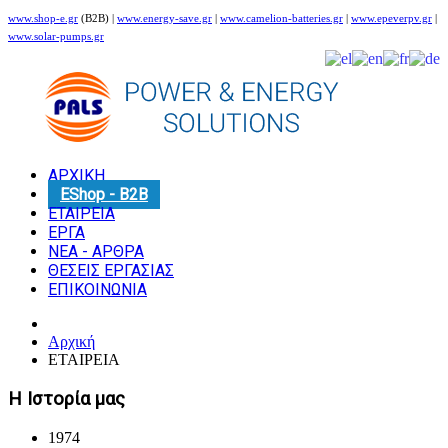
www.shop-e.gr
(B2B) |
www.energy-save.gr
|
www.camelion-batteries.gr
|
www.epeverpv.gr
|
www.solar-pumps.gr
ΑΡΧΙΚΗ
EShop - B2B
ΕΤΑΙΡΕΙΑ
ΕΡΓΑ
ΝΕΑ - ΑΡΘΡΑ
ΘΕΣΕΙΣ ΕΡΓΑΣΙΑΣ
ΕΠΙΚΟΙΝΩΝΙΑ
Αρχική
ΕΤΑΙΡΕΙΑ
Η Ιστορία μας
1974