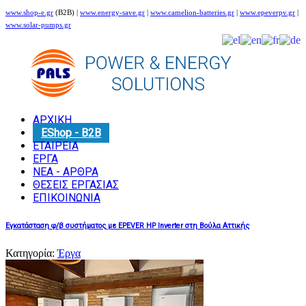
www.shop-e.gr
(B2B) |
www.energy-save.gr
|
www.camelion-batteries.gr
|
www.epeverpv.gr
|
www.solar-pumps.gr
ΑΡΧΙΚΗ
EShop - B2B
ΕΤΑΙΡΕΙΑ
ΕΡΓΑ
ΝΕΑ - ΑΡΘΡΑ
ΘΕΣΕΙΣ ΕΡΓΑΣΙΑΣ
ΕΠΙΚΟΙΝΩΝΙΑ
Εγκατάσταση φ/β συστήματος με EPEVER HP Inverter στη Βούλα Αττικής
Κατηγορία:
Έργα