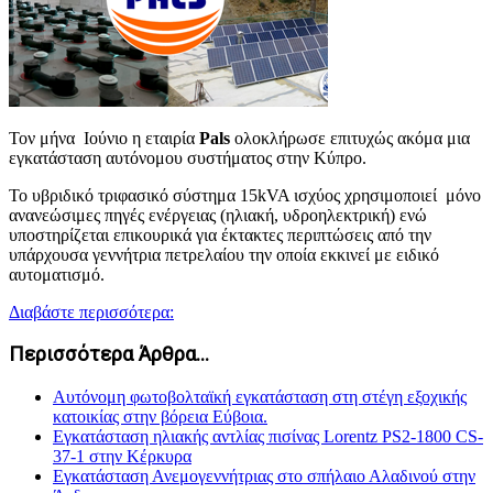
Τον μήνα Ιούνιο η εταιρία
Pals
ολοκλήρωσε επιτυχώς ακόμα μια
εγκατάσταση αυτόνομου συστήματος στην Κύπρο.
Το υβριδικό τριφασικό σύστημα 15kVA ισχύος χρησιμοποιεί μόνο
ανανεώσιμες πηγές ενέργειας (ηλιακή, υδροηλεκτρική) ενώ
υποστηρίζεται επικουρικά για έκτακτες περιπτώσεις από την
υπάρχουσα γεννήτρια πετρελαίου την οποία εκκινεί με ειδικό
αυτοματισμό.
Διαβάστε περισσότερα:
Περισσότερα Άρθρα...
Αυτόνομη φωτοβολταϊκή εγκατάσταση στη στέγη εξοχικής
κατοικίας στην βόρεια Εύβοια.
Εγκατάσταση ηλιακής αντλίας πισίνας Lorentz PS2-1800 CS-
37-1 στην Κέρκυρα
Εγκατάσταση Ανεμογεννήτριας στο σπήλαιο Αλαδινού στην