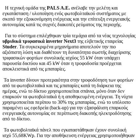
Η τεχνική ομάδα της
PALS
A.
E.
ανέλαβε την μελέτη και
εγκατάσταση / υλοποίηση ενός φωτοβολταϊκού συστήματος με
σκοπό την εξοικονόμηση ενέργειας και την επίτευξη ενεργειακής
αυτονομίας κατά τις συχνές διακοπές ρεύματος της περιοχής.
Για το σύστημα επιλέχθηκαν τρία τεμάχια από τα νέας τεχνολογίας
υβριδικά τριφασικά inverter Next3
της ελβετικής εταιρείας
Studer
. Τα συγκεκριμένα μηχανήματα αποτελούν την πιο
αξιόπιστη λύση και διαθέτουν τη δυνατότητα σωστής διαχείρισης
τριφασικών φορτίων συνολικής ισχύος 55 kW όταν υπάρχει
παρουσία δικτύου και 45 kW όταν η τροφοδοσία προέρχεται
αποκλειστικά από τις μπαταρίες.
Τα inverter δίνουν προτεραιότητα στην τροφοδότηση των φορτίων
από τα φωτοβολταϊκά και τις μπαταρίες κατά τη διάρκεια της
ημέρας, ενώ το δίκτυο χρησιμοποιείται σπάνια, μόνο όταν δεν
επαρκούν τα φωτοβολταϊκά ή η αποθηκευμένη ενέργεια. Τη νύχτα
χρησιμοποιείται περίπου το 30% της μπαταρίας, ενώ το υπόλοιπο
παραμένει ως εφεδρεία (back-up) για την εξασφάλιση επαρκούς
ενεργειακής αυτονομίας σε περίπτωση διακοπής ηλεκτροδότησης
από το δίκτυο.
Τα φωτοβολταϊκά πάνελ που εγκαταστάθηκαν έχουν συνολική
ισχύ 55,68KWp. Για την αποθήκευση ενέργειας χρησιμοποιήθηκαν