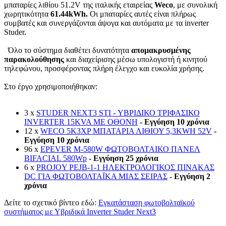
μπαταρίες λιθίου 51.2V της ιταλικής εταιρείας
Weco
, με συνολική
χωρητικότητα
61.44kWh.
Οι μπαταρίες αυτές είναι πλήρως
συμβατές και συνεργάζονται άψογα και αυτόματα με τα inverter
Studer.
Όλο το σύστημα διαθέτει δυνατότητα
απομακρυσμένης
παρακολούθησης
και διαχείρισης μέσω υπολογιστή ή κινητού
τηλεφώνου, προσφέροντας πλήρη έλεγχο και ευκολία χρήσης.
Στο έργο χρησιμοποιήθηκαν:
3 x
STUDER NEXT3 STI - ΥΒΡΙΔΙΚΟ ΤΡΙΦΑΣΙΚΟ
INVERTER 15KVA ΜΕ ΟΘOΝΗ
- Εγγύηση 10 χρόνια
12 x
WECO 5K3XP ΜΠΑΤΑΡΙΑ ΛΙΘΙΟΥ 5,3KWH 52V
-
Εγγύηση 10 χρόνια
96 x
EPEVER M-580W ΦΩΤΟΒΟΛΤΑΙΚΟ ΠΑΝΕΛ
BIFACIAL 580Wp
- Εγγύηση 25 χρόνια
6 x
PROJOY PEJB-1-1 ΗΛΕΚΤΡΟΛΟΓΙΚΟΣ ΠΙΝΑΚΑΣ
DC ΓΙΑ ΦΩΤΟΒΟΛΤΑΪΚΑ ΜΙΑΣ ΣΕΙΡΑΣ
- Εγγύηση 2
χρόνια
Δείτε το σχετικό βίντεο εδώ:
Εγκατάσταση φωτοβολταϊκού
συστήματος με Υβριδικά Inverter Studer Next3