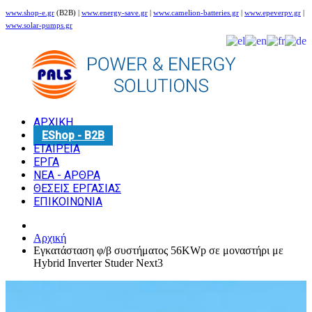
www.shop-e.gr
(B2B) |
www.energy-save.gr
|
www.camelion-batteries.gr
|
www.epeverpv.gr
|
www.solar-pumps.gr
ΑΡΧΙΚΗ
EShop - B2B
ΕΤΑΙΡΕΙΑ
ΕΡΓΑ
ΝΕΑ - ΑΡΘΡΑ
ΘΕΣΕΙΣ ΕΡΓΑΣΙΑΣ
ΕΠΙΚΟΙΝΩΝΙΑ
Αρχική
Εγκατάσταση φ/β συστήματος 56KWp σε μοναστήρι με
Hybrid Inverter Studer Next3